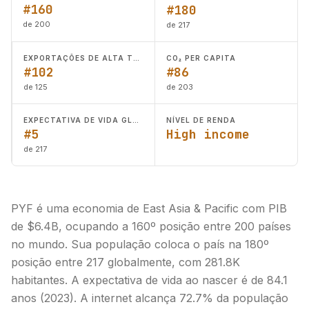
#160
#180
de 200
de 217
EXPORTAÇÕES DE ALTA TECNOLOGIA (% DE MANUFATURADOS)
CO₂ PER CAPITA
#102
#86
de 125
de 203
EXPECTATIVA DE VIDA GLOBAL
NÍVEL DE RENDA
#5
High income
de 217
PYF é uma economia de East Asia & Pacific com PIB
de $6.4B, ocupando a 160º posição entre 200 países
no mundo. Sua população coloca o país na 180º
posição entre 217 globalmente, com 281.8K
habitantes. A expectativa de vida ao nascer é de 84.1
anos (2023). A internet alcança 72.7% da população