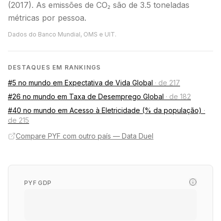
(2017). As emissões de CO₂ são de 3.5 toneladas
métricas por pessoa.
Dados do Banco Mundial, OMS e UIT.
DESTAQUES EM RANKINGS
#5 no mundo em Expectativa de Vida Global
·
de 217
#26 no mundo em Taxa de Desemprego Global
·
de 182
#40 no mundo em Acesso à Eletricidade (% da população)
·
de 215
Compare PYF com outro país — Data Duel
PYF GDP