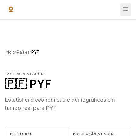
Ir para o conteúdo principal
Início
›
Países
›
PYF
EAST ASIA & PACIFIC
🇵🇫 PYF
Estatísticas econômicas e demográficas em
tempo real para PYF
PIB GLOBAL
POPULAÇÃO MUNDIAL