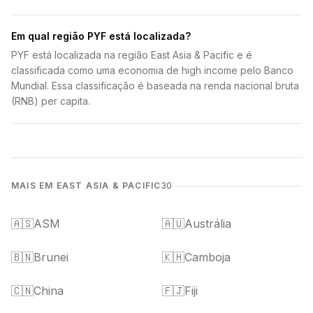
Em qual região PYF está localizada?
PYF está localizada na região East Asia & Pacific e é
classificada como uma economia de high income pelo Banco
Mundial. Essa classificação é baseada na renda nacional bruta
(RNB) per capita.
MAIS EM EAST ASIA & PACIFIC
30
🇦🇸
ASM
🇦🇺
Austrália
🇧🇳
Brunei
🇰🇭
Camboja
🇨🇳
China
🇫🇯
Fiji