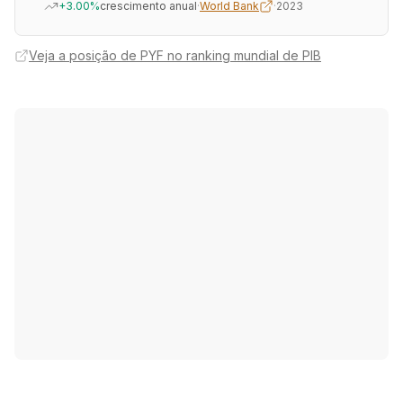
+3.00%
crescimento anual
·
World Bank
·
2023
Veja a posição de PYF no ranking mundial de PIB