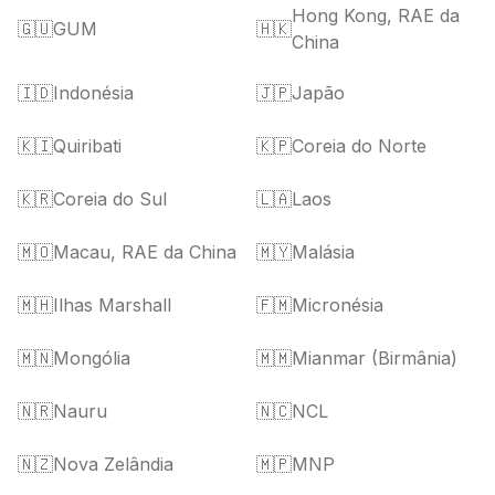
Hong Kong, RAE da
🇬🇺
GUM
🇭🇰
China
🇮🇩
Indonésia
🇯🇵
Japão
🇰🇮
Quiribati
🇰🇵
Coreia do Norte
🇰🇷
Coreia do Sul
🇱🇦
Laos
🇲🇴
Macau, RAE da China
🇲🇾
Malásia
🇲🇭
Ilhas Marshall
🇫🇲
Micronésia
🇲🇳
Mongólia
🇲🇲
Mianmar (Birmânia)
🇳🇷
Nauru
🇳🇨
NCL
🇳🇿
Nova Zelândia
🇲🇵
MNP