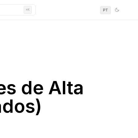
PT
⌘K
s de Alta
ados)