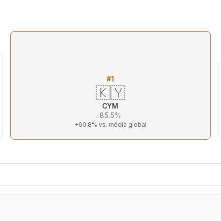
#
1
🇰🇾
CYM
85.5%
+60.8%
vs. média global