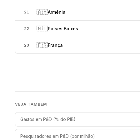
🇦🇲
Armênia
21
🇳🇱
Países Baixos
22
🇫🇷
França
23
VEJA TAMBÉM
Gastos em P&D (% do PIB)
Pesquisadores em P&D (por milhão)