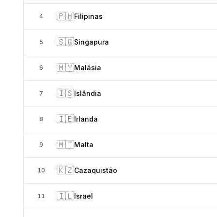
🇵🇭
Filipinas
4
🇸🇬
Singapura
5
🇲🇾
Malásia
6
🇮🇸
Islândia
7
🇮🇪
Irlanda
8
🇲🇹
Malta
9
🇰🇿
Cazaquistão
10
🇮🇱
Israel
11