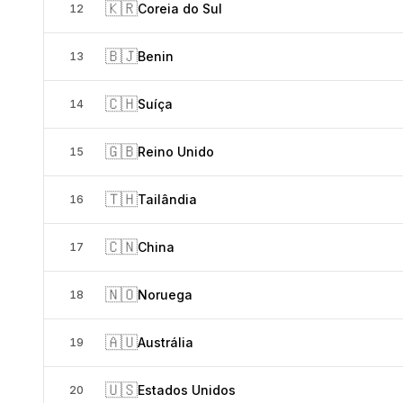
🇰🇷
Coreia do Sul
12
🇧🇯
Benin
13
🇨🇭
Suíça
14
🇬🇧
Reino Unido
15
🇹🇭
Tailândia
16
🇨🇳
China
17
🇳🇴
Noruega
18
🇦🇺
Austrália
19
🇺🇸
Estados Unidos
20