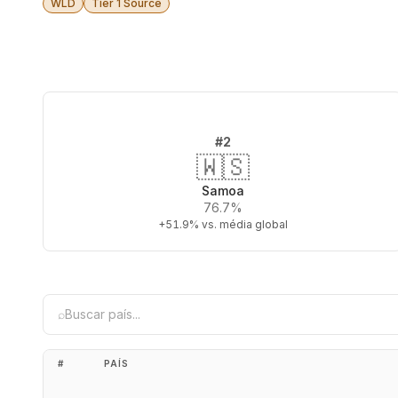
WLD
Tier 1 Source
#
2
🇼🇸
Samoa
76.7%
+51.9%
vs. média global
⌕
#
PAÍS