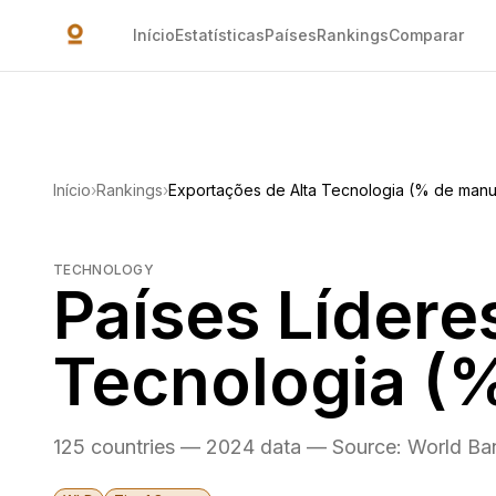
Ir para o conteúdo principal
Início
Estatísticas
Países
Rankings
Comparar
Início
›
Rankings
›
Exportações de Alta Tecnologia (% de manu
TECHNOLOGY
Países Lídere
Tecnologia (
125 countries — 2024 data — Source: World B