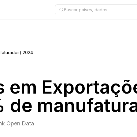
Buscar países, dados...
faturados) 2024
s em Exportaçõe
% de manufatur
ank Open Data