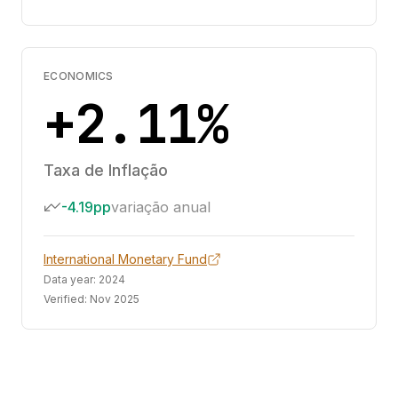
ECONOMICS
+2.11%
Taxa de Inflação
-4.19pp
variação anual
International Monetary Fund
Data year:
2024
Verified:
Nov 2025