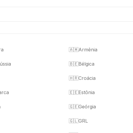
ra
🇦🇲
Armênia
ússia
🇧🇪
Bélgica
🇭🇷
Croácia
arca
🇪🇪
Estônia
a
🇬🇪
Geórgia
🇬🇱
GRL