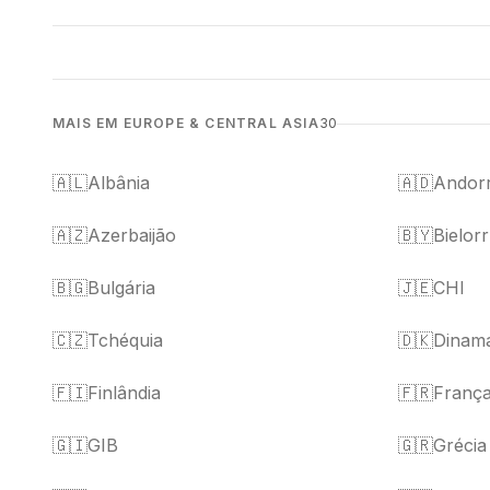
MAIS EM EUROPE & CENTRAL ASIA
30
🇦🇱
Albânia
🇦🇩
Andor
🇦🇿
Azerbaijão
🇧🇾
Bielorr
🇧🇬
Bulgária
🇯🇪
CHI
🇨🇿
Tchéquia
🇩🇰
Dinam
🇫🇮
Finlândia
🇫🇷
Franç
🇬🇮
GIB
🇬🇷
Grécia