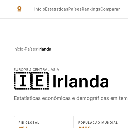
Ir para o conteúdo principal
Início
Estatísticas
Países
Rankings
Comparar
Início
›
Países
›
Irlanda
EUROPE & CENTRAL ASIA
🇮🇪 Irlanda
Estatísticas econômicas e demográficas em temp
PIB GLOBAL
POPULAÇÃO MUNDIAL