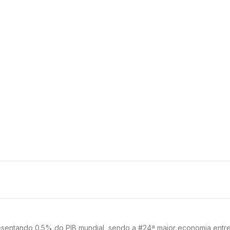
esentando 0.5% do PIB mundial, sendo a #24ª maior economia entre