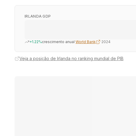
IRLANDA GDP
+1.22%
crescimento anual
·
World Bank
·
2024
Veja a posição de Irlanda no ranking mundial de PIB