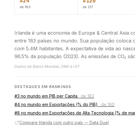
#24
#120
de 183
de 217
Irlanda é uma economia de Europe & Central Asia 
entre 183 países no mundo. Sua população coloca o
com 5.4M habitantes. A expectativa de vida ao nasce
96.5% da população (2023). As emissões de CO₂ são 
Dados do Banco Mundial, OMS e UIT.
DESTAQUES EM RANKINGS
#3 no mundo em PIB per Capita
·
de 183
#4 no mundo em Exportações (% do PIB)
·
de 160
#8 no mundo em Exportações de Alta Tecnologia (% de ma
Compare Irlanda com outro país — Data Duel