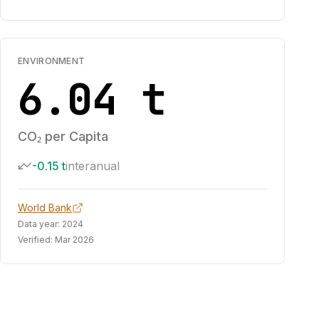
ENVIRONMENT
6.04 t
CO₂ per Capita
-0.15 t
interanual
World Bank
Data year:
2024
Verified:
Mar 2026