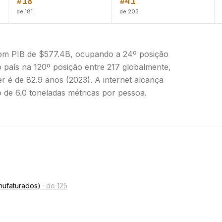
#18
#41
de 181
de 203
com PIB de $577.4B, ocupando a 24º posição
 país na 120º posição entre 217 globalmente,
r é de 82.9 anos (2023). A internet alcança
de 6.0 toneladas métricas por pessoa.
nufaturados)
·
de 125