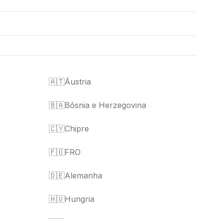
🇦🇹
Áustria
🇧🇦
Bósnia e Herzegovina
🇨🇾
Chipre
🇫🇴
FRO
🇩🇪
Alemanha
🇭🇺
Hungria