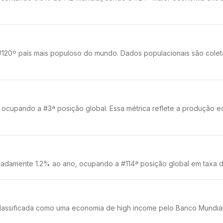
20º país mais populoso do mundo. Dados populacionais são coleta
, ocupando a #3ª posição global. Essa métrica reflete a produção
madamente 1.2% ao ano, ocupando a #114ª posição global em taxa d
é classificada como uma economia de high income pelo Banco Mundial