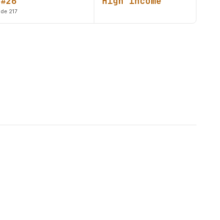
#26
High income
de 217