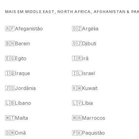
MAIS EM MIDDLE EAST, NORTH AFRICA, AFGHANISTAN & PA
🇦🇫
Afeganistão
🇩🇿
Argélia
🇧🇭
Barein
🇩🇯
Djibuti
🇪🇬
Egito
🇮🇷
Irã
🇮🇶
Iraque
🇮🇱
Israel
🇯🇴
Jordânia
🇰🇼
Kuwait
🇱🇧
Líbano
🇱🇾
Líbia
🇲🇹
Malta
🇲🇦
Marrocos
🇴🇲
Omã
🇵🇰
Paquistão