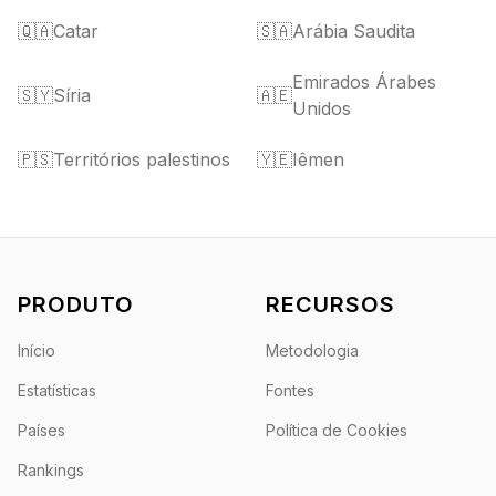
🇶🇦
Catar
🇸🇦
Arábia Saudita
Emirados Árabes
🇸🇾
Síria
🇦🇪
Unidos
🇵🇸
Territórios palestinos
🇾🇪
Iêmen
PRODUTO
RECURSOS
Início
Metodologia
Estatísticas
Fontes
Países
Política de Cookies
Rankings