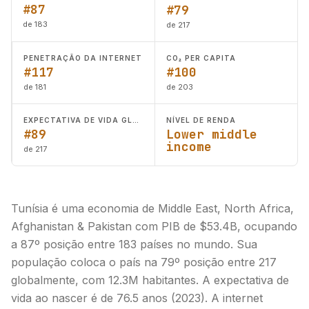
#87
#79
de 183
de 217
PENETRAÇÃO DA INTERNET
CO₂ PER CAPITA
#117
#100
de 181
de 203
EXPECTATIVA DE VIDA GLOBAL
NÍVEL DE RENDA
#89
Lower middle
income
de 217
Tunísia é uma economia de Middle East, North Africa,
Afghanistan & Pakistan com PIB de $53.4B, ocupando
a 87º posição entre 183 países no mundo. Sua
população coloca o país na 79º posição entre 217
globalmente, com 12.3M habitantes. A expectativa de
vida ao nascer é de 76.5 anos (2023). A internet