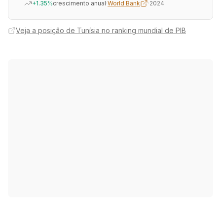
+1.35%
crescimento anual
·
World Bank
·
2024
Veja a posição de Tunísia no ranking mundial de PIB