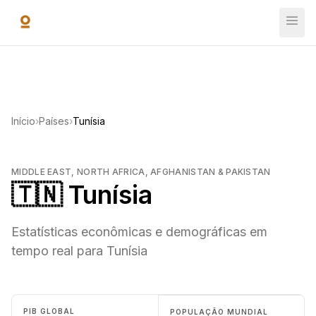
Ir para o conteúdo principal
Início
›
Países
›
Tunísia
MIDDLE EAST, NORTH AFRICA, AFGHANISTAN & PAKISTAN
🇹🇳 Tunísia
Estatísticas econômicas e demográficas em
tempo real para Tunísia
PIB GLOBAL
POPULAÇÃO MUNDIAL