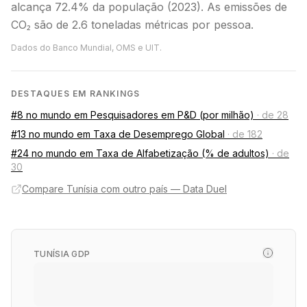
alcança 72.4% da população (2023). As emissões de
CO₂ são de 2.6 toneladas métricas por pessoa.
Dados do Banco Mundial, OMS e UIT.
DESTAQUES EM RANKINGS
#8 no mundo em Pesquisadores em P&D (por milhão)
·
de 28
#13 no mundo em Taxa de Desemprego Global
·
de 182
#24 no mundo em Taxa de Alfabetização (% de adultos)
·
de
30
Compare Tunísia com outro país — Data Duel
TUNÍSIA GDP