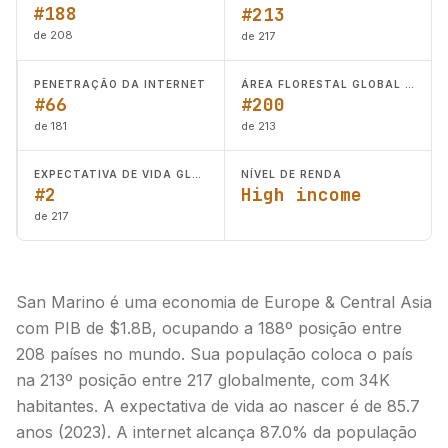
#188
#213
de 208
de 217
PENETRAÇÃO DA INTERNET
ÁREA FLORESTAL GLOBAL (KM²)
#66
#200
de 181
de 213
EXPECTATIVA DE VIDA GLOBAL
NÍVEL DE RENDA
#2
High income
de 217
San Marino é uma economia de Europe & Central Asia
com PIB de $1.8B, ocupando a 188º posição entre
208 países no mundo. Sua população coloca o país
na 213º posição entre 217 globalmente, com 34K
habitantes. A expectativa de vida ao nascer é de 85.7
anos (2023). A internet alcança 87.0% da população