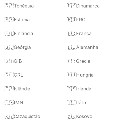
🇨🇿
Tchéquia
🇩🇰
Dinamarca
🇪🇪
Estônia
🇫🇴
FRO
🇫🇮
Finlândia
🇫🇷
França
🇬🇪
Geórgia
🇩🇪
Alemanha
🇬🇮
GIB
🇬🇷
Grécia
🇬🇱
GRL
🇭🇺
Hungria
🇮🇸
Islândia
🇮🇪
Irlanda
🇮🇲
IMN
🇮🇹
Itália
🇰🇿
Cazaquistão
🇽🇰
Kosovo