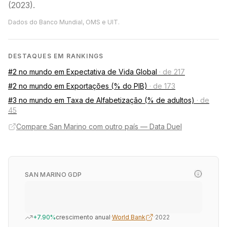
(2023).
Dados do Banco Mundial, OMS e UIT.
DESTAQUES EM RANKINGS
#2 no mundo em Expectativa de Vida Global
·
de 217
#2 no mundo em Exportações (% do PIB)
·
de 173
#3 no mundo em Taxa de Alfabetização (% de adultos)
·
de
45
Compare San Marino com outro país — Data Duel
SAN MARINO GDP
+7.90%
crescimento anual
·
World Bank
·
2022