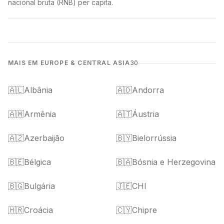
nacional bruta (RNB) per capita.
MAIS EM EUROPE & CENTRAL ASIA
30
🇦🇱
Albânia
🇦🇩
Andorra
🇦🇲
Armênia
🇦🇹
Áustria
🇦🇿
Azerbaijão
🇧🇾
Bielorrússia
🇧🇪
Bélgica
🇧🇦
Bósnia e Herzegovina
🇧🇬
Bulgária
🇯🇪
CHI
🇭🇷
Croácia
🇨🇾
Chipre