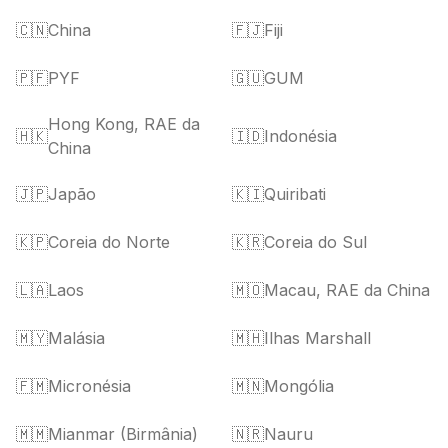
🇨🇳
China
🇫🇯
Fiji
🇵🇫
PYF
🇬🇺
GUM
Hong Kong, RAE da
🇭🇰
🇮🇩
Indonésia
China
🇯🇵
Japão
🇰🇮
Quiribati
🇰🇵
Coreia do Norte
🇰🇷
Coreia do Sul
🇱🇦
Laos
🇲🇴
Macau, RAE da China
🇲🇾
Malásia
🇲🇭
Ilhas Marshall
🇫🇲
Micronésia
🇲🇳
Mongólia
🇲🇲
Mianmar (Birmânia)
🇳🇷
Nauru