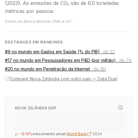
(2023). As emissões de CO₂ são de 6.0 toneladas
métricas por pessoa.
Dados do Banco Mundial, OMS e UIT.
DESTAQUES EM RANKINGS
#9 no mundo em Gastos em Saúde (% do PIB)
·
de 22
#17 no mundo em Pesquisadores em P&D (por milhão)
·
de 76
#20 no mundo em Penetração da Internet
·
de 181
Compare Nova Zelândia com outro país — Data Duel
NOVA ZELÂNDIA GDP
-0.13%
crescimento anual
·
World Bank
·
2024