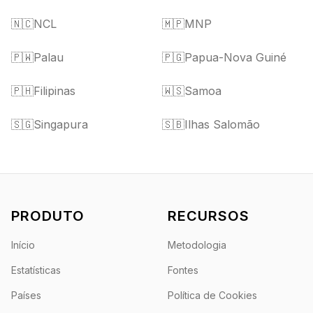
🇳🇨
NCL
🇲🇵
MNP
🇵🇼
Palau
🇵🇬
Papua-Nova Guiné
🇵🇭
Filipinas
🇼🇸
Samoa
🇸🇬
Singapura
🇸🇧
Ilhas Salomão
PRODUTO
RECURSOS
Início
Metodologia
Estatísticas
Fontes
Países
Política de Cookies