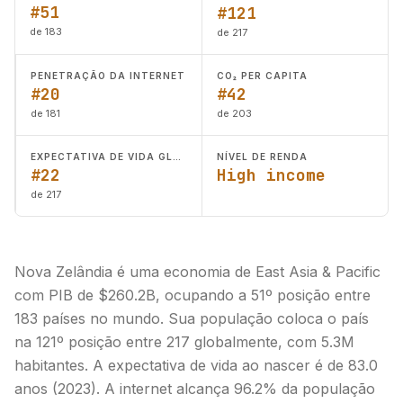
#51
#121
de 183
de 217
PENETRAÇÃO DA INTERNET
CO₂ PER CAPITA
#20
#42
de 181
de 203
EXPECTATIVA DE VIDA GLOBAL
NÍVEL DE RENDA
#22
High income
de 217
Nova Zelândia é uma economia de East Asia & Pacific
com PIB de $260.2B, ocupando a 51º posição entre
183 países no mundo. Sua população coloca o país
na 121º posição entre 217 globalmente, com 5.3M
habitantes. A expectativa de vida ao nascer é de 83.0
anos (2023). A internet alcança 96.2% da população