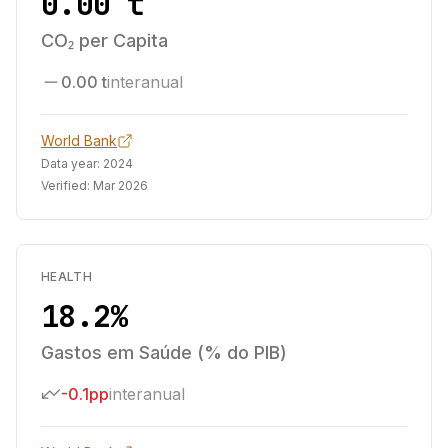
0.00 t
CO₂ per Capita
0.00 t
interanual
World Bank
Data year:
2024
Verified:
Mar 2026
HEALTH
18.2%
Gastos em Saúde (% do PIB)
-0.1pp
interanual