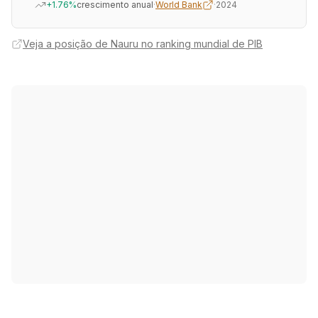
+1.76%
crescimento anual
·
World Bank
·
2024
Veja a posição de Nauru no ranking mundial de PIB