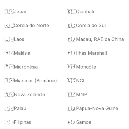
🇯🇵
Japão
🇰🇮
Quiribati
🇰🇵
Coreia do Norte
🇰🇷
Coreia do Sul
🇱🇦
Laos
🇲🇴
Macau, RAE da China
🇲🇾
Malásia
🇲🇭
Ilhas Marshall
🇫🇲
Micronésia
🇲🇳
Mongólia
🇲🇲
Mianmar (Birmânia)
🇳🇨
NCL
🇳🇿
Nova Zelândia
🇲🇵
MNP
🇵🇼
Palau
🇵🇬
Papua-Nova Guiné
🇵🇭
Filipinas
🇼🇸
Samoa