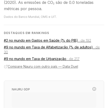
(2020). As emissões de CO₂ são de 0.0 toneladas
métricas por pessoa.
Dados do Banco Mundial, OMS e UIT.
DESTAQUES EM RANKINGS
#2 no mundo em Gastos em Saúde (% do PIB)
·
de 192
#9 no mundo em Taxa de Alfabetização (% de adultos)
·
de
30
#9 no mundo em Taxa de Urbanização
·
de 217
Compare Nauru com outro país — Data Duel
NAURU GDP