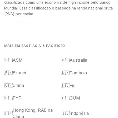
classificada como uma economia de high income pelo Banco
Mundial. Essa classificação é baseada na renda nacional bruta
(RNB) per capita.
MAIS EM EAST ASIA & PACIFIC
30
🇦🇸
ASM
🇦🇺
Austrália
🇧🇳
Brunei
🇰🇭
Camboja
🇨🇳
China
🇫🇯
Fiji
🇵🇫
PYF
🇬🇺
GUM
Hong Kong, RAE da
🇭🇰
🇮🇩
Indonésia
China