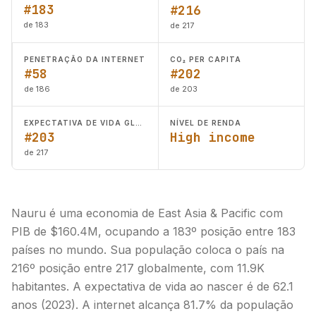
#183
#216
de 183
de 217
PENETRAÇÃO DA INTERNET
CO₂ PER CAPITA
#58
#202
de 186
de 203
EXPECTATIVA DE VIDA GLOBAL
NÍVEL DE RENDA
#203
High income
de 217
Nauru é uma economia de East Asia & Pacific com
PIB de $160.4M, ocupando a 183º posição entre 183
países no mundo. Sua população coloca o país na
216º posição entre 217 globalmente, com 11.9K
habitantes. A expectativa de vida ao nascer é de 62.1
anos (2023). A internet alcança 81.7% da população