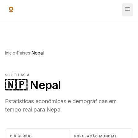
Ir para o conteúdo principal
Início
›
Países
›
Nepal
SOUTH ASIA
🇳🇵 Nepal
Estatísticas econômicas e demográficas em
tempo real para Nepal
PIB GLOBAL
POPULAÇÃO MUNDIAL