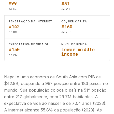
#99
#51
de 183
de 217
PENETRAÇÃO DA INTERNET
CO₂ PER CAPITA
#142
#160
de 181
de 203
EXPECTATIVA DE VIDA GLOBAL
NÍVEL DE RENDA
#150
Lower middle
income
de 217
Nepal é uma economia de South Asia com PIB de
$42.9B, ocupando a 99º posição entre 183 países no
mundo. Sua população coloca o país na 51º posição
entre 217 globalmente, com 29.7M habitantes. A
expectativa de vida ao nascer é de 70.4 anos (2023).
A internet alcança 55.8% da população (2023). As