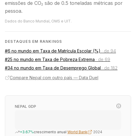
emissões de CO₂ são de 0.5 toneladas métricas por
pessoa.
Dados do Banco Mundial, OMS e UIT.
DESTAQUES EM RANKINGS
#6 no mundo em Taxa de Matrícula Escolar (%)
·
de 94
#25 no mundo em Taxa de Pobreza Extrema
·
de 69
#34 no mundo em Taxa de Desemprego Global
·
de 182
Compare Nepal com outro país — Data Duel
NEPAL GDP
+3.67%
crescimento anual
·
World Bank
·
2024