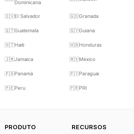
Dominicana
🇸🇻
El Salvador
🇬🇩
Granada
🇬🇹
Guatemala
🇬🇾
Guiana
🇭🇹
Haiti
🇭🇳
Honduras
🇯🇲
Jamaica
🇲🇽
México
🇵🇦
Panamá
🇵🇾
Paraguai
🇵🇪
Peru
🇵🇷
PRI
PRODUTO
RECURSOS