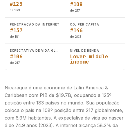
#125
#108
de 183
de 217
PENETRAÇÃO DA INTERNET
CO₂ PER CAPITA
#137
#146
de 181
de 203
EXPECTATIVA DE VIDA GLOBAL
NÍVEL DE RENDA
#106
Lower middle
income
de 217
Nicarágua é uma economia de Latin America &
Caribbean com PIB de $19.7B, ocupando a 125º
posição entre 183 países no mundo. Sua população
coloca o país na 108º posição entre 217 globalmente,
com 6.9M habitantes. A expectativa de vida ao nascer
é de 74.9 anos (2023). A internet alcança 58.2% da