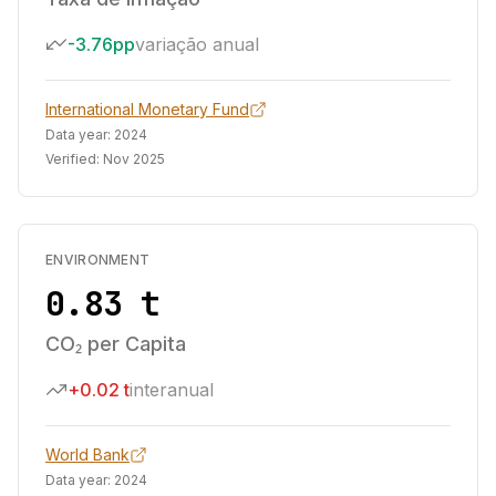
-3.76pp
variação anual
International Monetary Fund
Data year:
2024
Verified:
Nov 2025
ENVIRONMENT
0.83 t
CO₂ per Capita
+0.02 t
interanual
World Bank
Data year:
2024