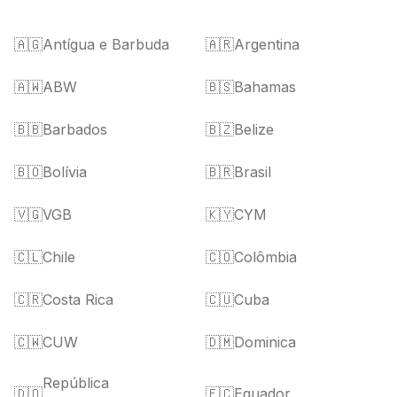
🇦🇬
Antígua e Barbuda
🇦🇷
Argentina
🇦🇼
ABW
🇧🇸
Bahamas
🇧🇧
Barbados
🇧🇿
Belize
🇧🇴
Bolívia
🇧🇷
Brasil
🇻🇬
VGB
🇰🇾
CYM
🇨🇱
Chile
🇨🇴
Colômbia
🇨🇷
Costa Rica
🇨🇺
Cuba
🇨🇼
CUW
🇩🇲
Dominica
República
🇩🇴
🇪🇨
Equador