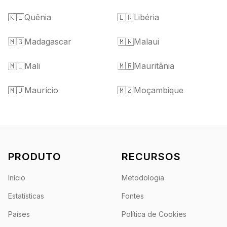
🇰🇪
Quênia
🇱🇷
Libéria
🇲🇬
Madagascar
🇲🇼
Malaui
🇲🇱
Mali
🇲🇷
Mauritânia
🇲🇺
Maurício
🇲🇿
Moçambique
PRODUTO
RECURSOS
Início
Metodologia
Estatísticas
Fontes
Países
Política de Cookies