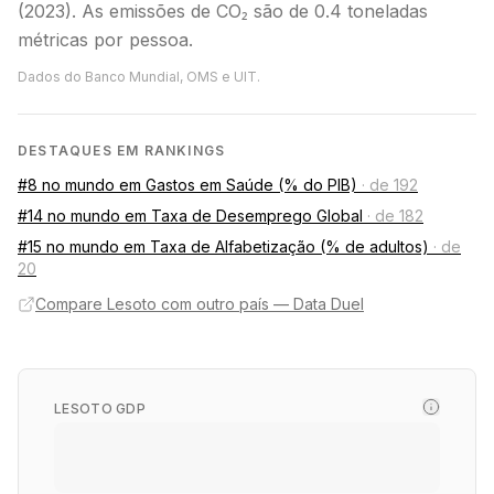
(2023). As emissões de CO₂ são de 0.4 toneladas
métricas por pessoa.
Dados do Banco Mundial, OMS e UIT.
DESTAQUES EM RANKINGS
#8 no mundo em Gastos em Saúde (% do PIB)
·
de 192
#14 no mundo em Taxa de Desemprego Global
·
de 182
#15 no mundo em Taxa de Alfabetização (% de adultos)
·
de
20
Compare Lesoto com outro país — Data Duel
LESOTO GDP