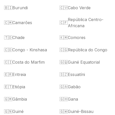
🇧🇮
Burundi
🇨🇻
Cabo Verde
República Centro-
🇨🇲
Camarões
🇨🇫
Africana
🇹🇩
Chade
🇰🇲
Comores
🇨🇩
Congo - Kinshasa
🇨🇬
República do Congo
🇨🇮
Costa do Marfim
🇬🇶
Guiné Equatorial
🇪🇷
Eritreia
🇸🇿
Essuatíni
🇪🇹
Etiópia
🇬🇦
Gabão
🇬🇲
Gâmbia
🇬🇭
Gana
🇬🇳
Guiné
🇬🇼
Guiné-Bissau