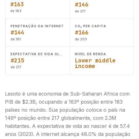
#163
#146
de 183
de 217
PENETRAÇÃO DA INTERNET
CO₂ PER CAPITA
#144
#166
de 181
de 203
EXPECTATIVA DE VIDA GLOBAL
NÍVEL DE RENDA
#215
Lower middle
income
de 217
Lesoto é uma economia de Sub-Saharan Africa com
PIB de $2.3B, ocupando a 163º posição entre 183
países no mundo. Sua população coloca o país na
146º posição entre 217 globalmente, com 2.3M
habitantes. A expectativa de vida ao nascer é de 57.4
anos (2023). A internet alcança 48.0% da população