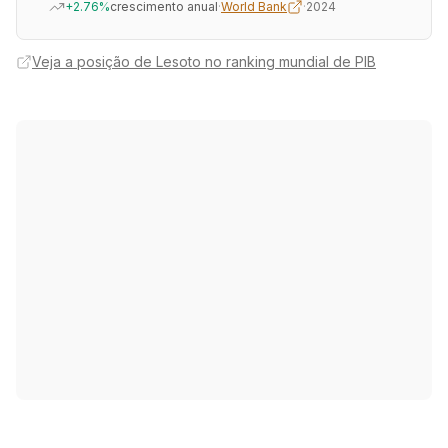
+2.76%
crescimento anual
·
World Bank
·
2024
Veja a posição de Lesoto no ranking mundial de PIB