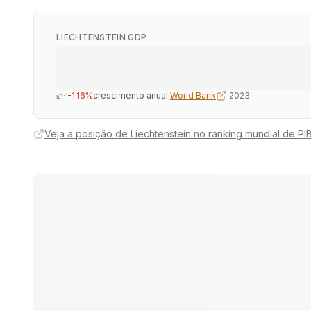
LIECHTENSTEIN GDP
-1.16%
crescimento anual
·
World Bank
·
2023
Veja a posição de Liechtenstein no ranking mundial de PI