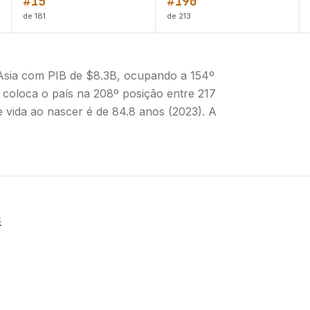
#15
#190
de 181
de 213
Asia com PIB de $8.3B, ocupando a 154º
coloca o país na 208º posição entre 217
 vida ao nascer é de 84.8 anos (2023). A
6