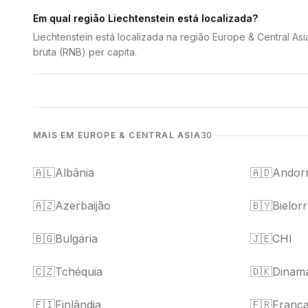
Em qual região Liechtenstein está localizada?
Liechtenstein está localizada na região Europe & Central A
bruta (RNB) per capita.
MAIS EM EUROPE & CENTRAL ASIA
30
🇦🇱
Albânia
🇦🇩
Andor
🇦🇿
Azerbaijão
🇧🇾
Bielorr
🇧🇬
Bulgária
🇯🇪
CHI
🇨🇿
Tchéquia
🇩🇰
Dinam
🇫🇮
Finlândia
🇫🇷
Franç