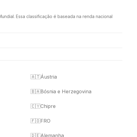
undial. Essa classificação é baseada na renda nacional
🇦🇹
Áustria
🇧🇦
Bósnia e Herzegovina
🇨🇾
Chipre
🇫🇴
FRO
🇩🇪
Alemanha