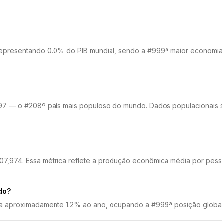
 representando 0.0% do PIB mundial, sendo a #999ª maior economia
7 — o #208º país mais populoso do mundo. Dados populacionais sã
07,974. Essa métrica reflete a produção econômica média por pess
do?
 a aproximadamente 1.2% ao ano, ocupando a #999ª posição global