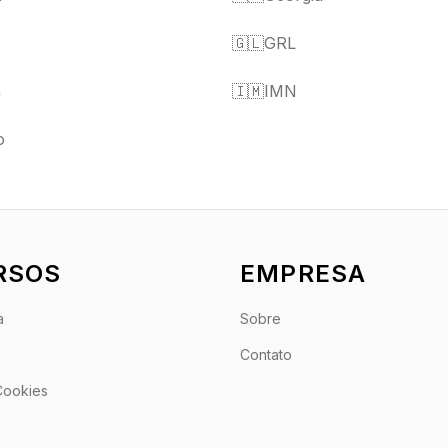
🇬🇱
GRL
a
🇮🇲
IMN
o
RSOS
EMPRESA
a
Sobre
Contato
 Cookies