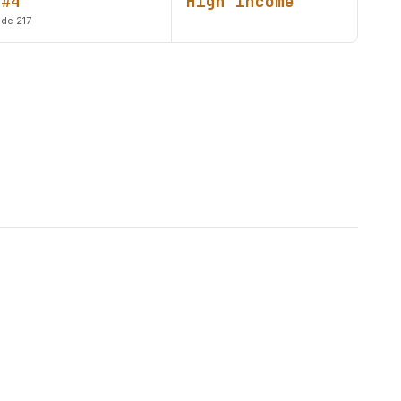
#4
High income
de 217