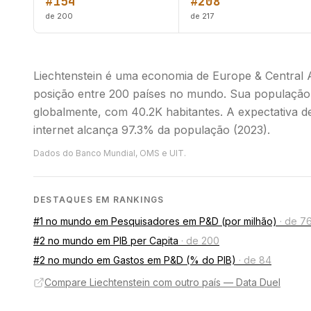
#154
#208
de 200
de 217
Liechtenstein é uma economia de Europe & Central 
posição entre 200 países no mundo. Sua população 
globalmente, com 40.2K habitantes. A expectativa de
internet alcança 97.3% da população (2023).
Dados do Banco Mundial, OMS e UIT.
DESTAQUES EM RANKINGS
#1 no mundo em Pesquisadores em P&D (por milhão)
·
de 7
#2 no mundo em PIB per Capita
·
de 200
#2 no mundo em Gastos em P&D (% do PIB)
·
de 84
Compare Liechtenstein com outro país — Data Duel