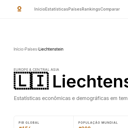
Ir para o conteúdo principal
Início
Estatísticas
Países
Rankings
Comparar
Início
›
Países
›
Liechtenstein
EUROPE & CENTRAL ASIA
🇱🇮 Liechten
Estatísticas econômicas e demográficas em temp
PIB GLOBAL
POPULAÇÃO MUNDIAL