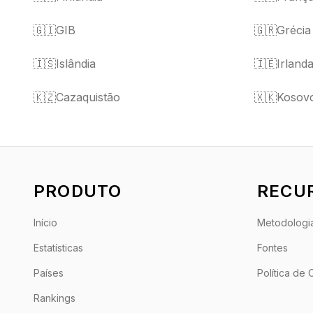
🇬🇮
GIB
🇬🇷
Grécia
🇮🇸
Islândia
🇮🇪
Irland
🇰🇿
Cazaquistão
🇽🇰
Kosov
PRODUTO
RECU
Início
Metodologi
Estatísticas
Fontes
Países
Política de
Rankings