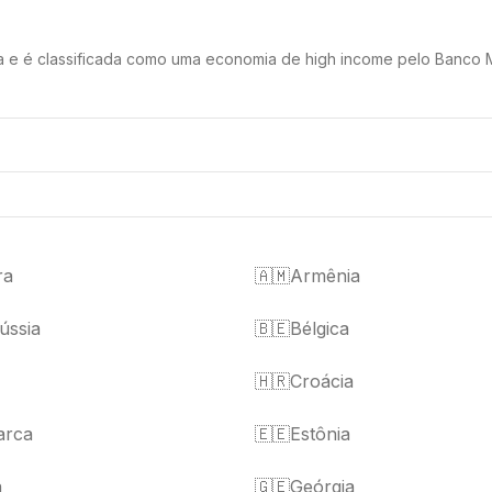
sia e é classificada como uma economia de high income pelo Banco M
ra
🇦🇲
Armênia
ússia
🇧🇪
Bélgica
🇭🇷
Croácia
arca
🇪🇪
Estônia
a
🇬🇪
Geórgia