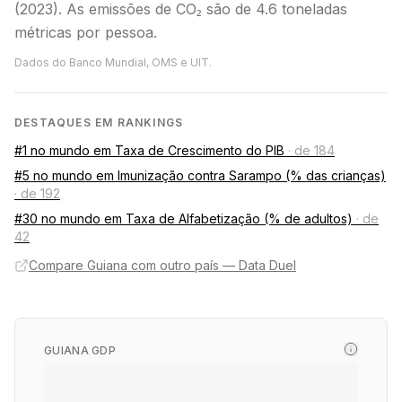
(2023). As emissões de CO₂ são de 4.6 toneladas
métricas por pessoa.
Dados do Banco Mundial, OMS e UIT.
DESTAQUES EM RANKINGS
#1 no mundo em Taxa de Crescimento do PIB
·
de 184
#5 no mundo em Imunização contra Sarampo (% das crianças)
·
de 192
#30 no mundo em Taxa de Alfabetização (% de adultos)
·
de
42
Compare Guiana com outro país — Data Duel
GUIANA GDP