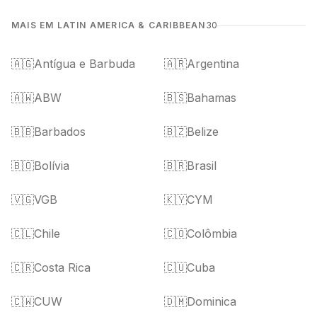
MAIS EM LATIN AMERICA & CARIBBEAN
30
🇦🇬
Antígua e Barbuda
🇦🇷
Argentina
🇦🇼
ABW
🇧🇸
Bahamas
🇧🇧
Barbados
🇧🇿
Belize
🇧🇴
Bolívia
🇧🇷
Brasil
🇻🇬
VGB
🇰🇾
CYM
🇨🇱
Chile
🇨🇴
Colômbia
🇨🇷
Costa Rica
🇨🇺
Cuba
🇨🇼
CUW
🇩🇲
Dominica