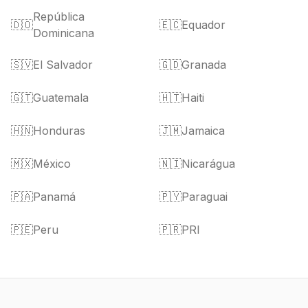
República
🇩🇴
🇪🇨
Equador
Dominicana
🇸🇻
El Salvador
🇬🇩
Granada
🇬🇹
Guatemala
🇭🇹
Haiti
🇭🇳
Honduras
🇯🇲
Jamaica
🇲🇽
México
🇳🇮
Nicarágua
🇵🇦
Panamá
🇵🇾
Paraguai
🇵🇪
Peru
🇵🇷
PRI