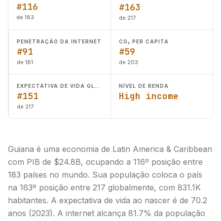
#116
#163
de 183
de 217
PENETRAÇÃO DA INTERNET
CO₂ PER CAPITA
#91
#59
de 181
de 203
EXPECTATIVA DE VIDA GLOBAL
NÍVEL DE RENDA
#151
High income
de 217
Guiana é uma economia de Latin America & Caribbean
com PIB de $24.8B, ocupando a 116º posição entre
183 países no mundo. Sua população coloca o país
na 163º posição entre 217 globalmente, com 831.1K
habitantes. A expectativa de vida ao nascer é de 70.2
anos (2023). A internet alcança 81.7% da população