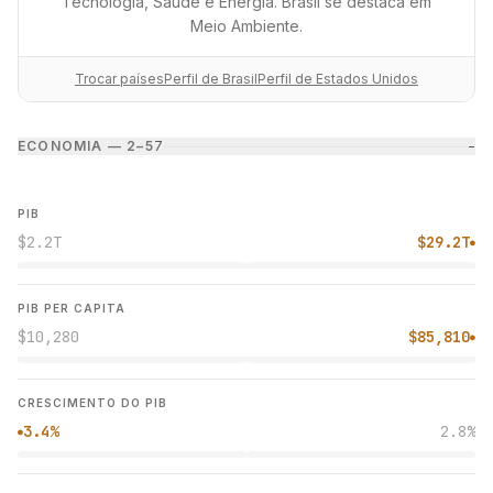
Tecnologia, Saúde e Energia. Brasil se destaca em
Meio Ambiente.
Trocar países
Perfil de Brasil
Perfil de Estados Unidos
ECONOMIA — 2–5
7
−
PIB
$2.2T
$29.2T
●
PIB PER CAPITA
$10,280
$85,810
●
CRESCIMENTO DO PIB
3.4%
2.8%
●