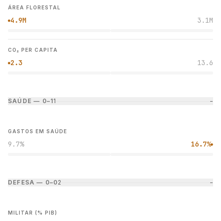
ÁREA FLORESTAL
4.9M
3.1M
●
CO₂ PER CAPITA
2.3
13.6
●
SAÚDE — 0–1
1
−
GASTOS EM SAÚDE
9.7%
16.7%
●
DEFESA — 0–0
2
−
MILITAR (% PIB)