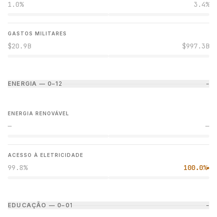
1.0%
3.4%
GASTOS MILITARES
$20.9B
$997.3B
ENERGIA — 0–1
2
−
ENERGIA RENOVÁVEL
—
—
ACESSO À ELETRICIDADE
99.8%
100.0%
●
EDUCAÇÃO — 0–0
1
−