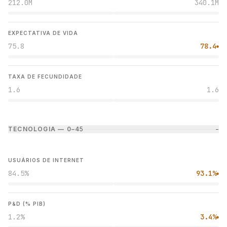
212.0M
340.1M
EXPECTATIVA DE VIDA
75.8
78.4
●
TAXA DE FECUNDIDADE
1.6
1.6
TECNOLOGIA — 0–4
5
−
USUÁRIOS DE INTERNET
84.5%
93.1%
●
P&D (% PIB)
1.2%
3.4%
●