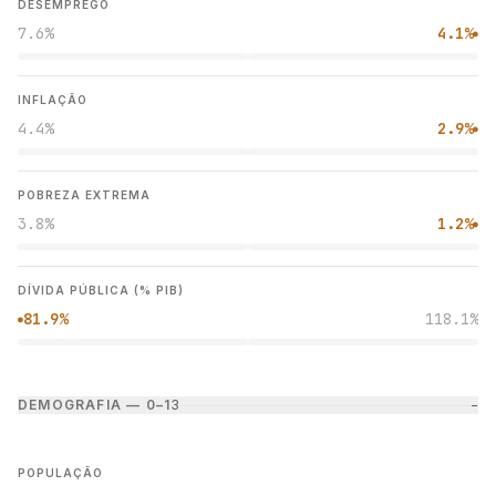
DESEMPREGO
7.6%
4.1%
●
INFLAÇÃO
4.4%
2.9%
●
POBREZA EXTREMA
3.8%
1.2%
●
DÍVIDA PÚBLICA (% PIB)
81.9%
118.1%
●
DEMOGRAFIA — 0–1
3
−
POPULAÇÃO