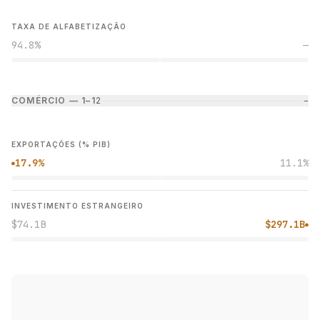
TAXA DE ALFABETIZAÇÃO
94.8%
—
COMÉRCIO — 1–1
2
−
EXPORTAÇÕES (% PIB)
17.9%
11.1%
●
INVESTIMENTO ESTRANGEIRO
$74.1B
$297.1B
●