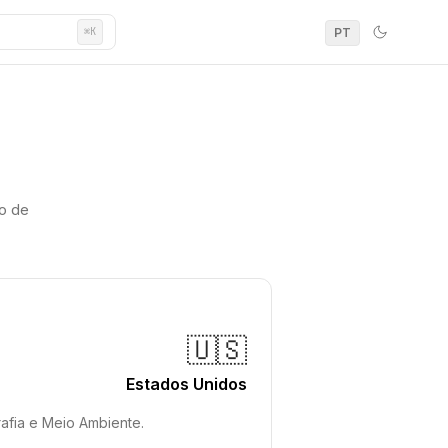
PT
⌘K
o de
🇺🇸
Estados Unidos
afia e Meio Ambiente.