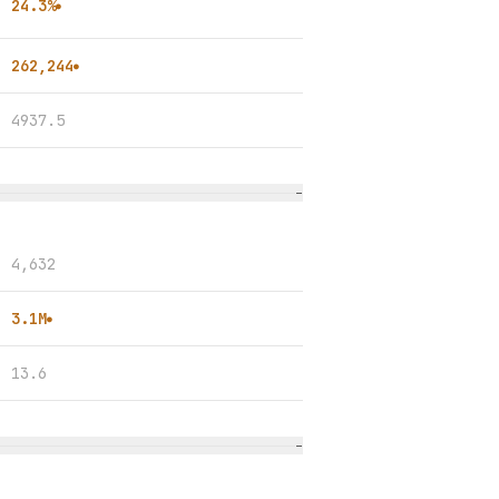
24.3%
●
262,244
●
4937.5
−
4,632
3.1M
●
13.6
−