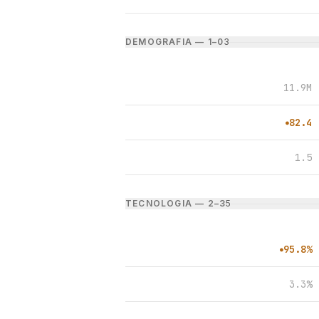
DEMOGRAFIA — 1–0
3
11.9M
82.4
●
1.5
TECNOLOGIA — 2–3
5
95.8%
●
3.3%