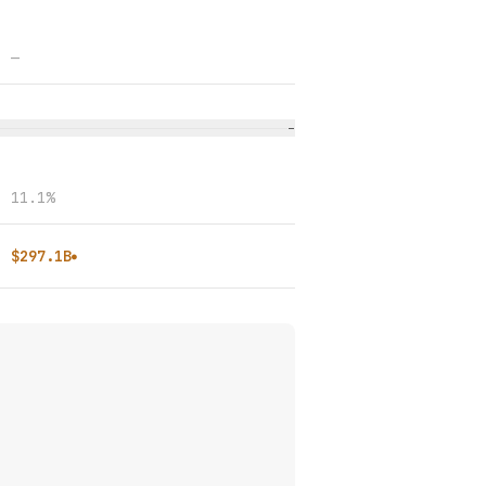
—
−
11.1%
$297.1B
●