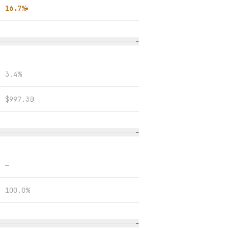
16.7%
●
−
3.4%
$997.3B
−
—
100.0%
−