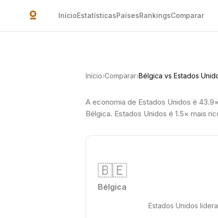
Ir para o conteúdo principal
Início
Estatísticas
Países
Rankings
Comparar
Início
›
Comparar
›
Bélgica vs Estados Unid
A economia de Estados Unidos é 43.9×
Bélgica. Estados Unidos é 1.5× mais ri
🇧🇪
Bélgica
Estados Unidos lider