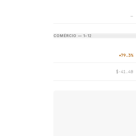
—
COMÉRCIO — 1–1
2
79.3%
●
$-41.4B