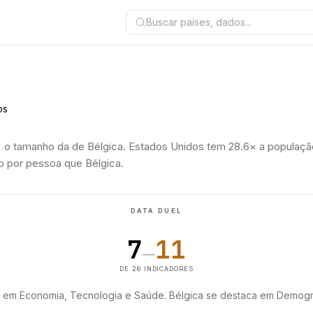
Buscar países, dados...
os
 o tamanho da de Bélgica. Estados Unidos tem 28.6× a populaçã
co por pessoa que Bélgica.
DATA DUEL
7
11
—
DE 26 INDICADORES
a em Economia, Tecnologia e Saúde. Bélgica se destaca em Demogr