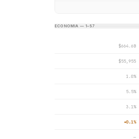
ECONOMIA — 1–5
7
$664.6B
$55,955
1.0%
5.5%
3.1%
0.1%
●
—