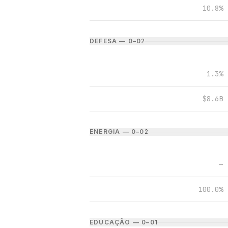
10.8%
DEFESA — 0–0
2
1.3%
$8.6B
ENERGIA — 0–0
2
—
100.0%
EDUCAÇÃO — 0–0
1