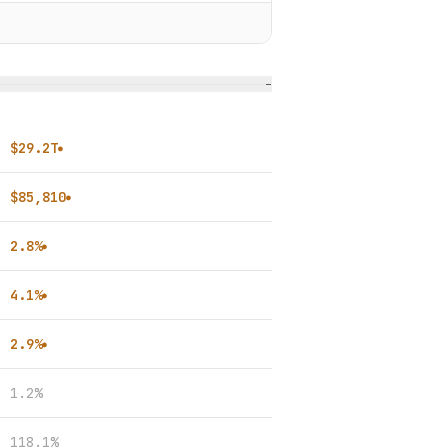
−
$29.2T
●
$85,810
●
2.8%
●
4.1%
●
2.9%
●
1.2%
118.1%