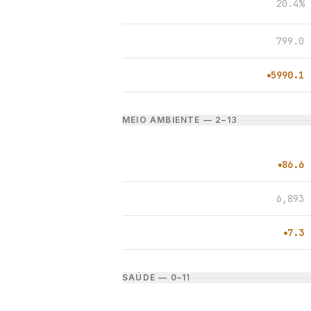
20.4%
799.0
5990.1
●
MEIO AMBIENTE — 2–1
3
86.6
●
6,893
7.3
●
SAÚDE — 0–1
1