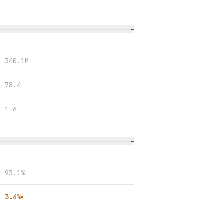
−
340.1M
78.4
1.6
−
93.1%
3.4%
●